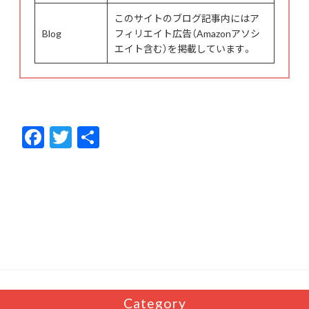
このサイトのブログ記事内にはア
Blog
フィリエイト広告（Amazonアソシ
エイト含む）を掲載しています。
F
T
共
ac
w
有
e
itt
b
er
o
o
k
Category