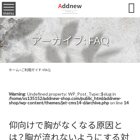

menu
アーカイブ:
FAQ
ホーム
>
ご利用ガイド
>
FAQ
Warning
: Undefined property: WP_Post_Type::$slug in
/home/xs135152/addnew-shop.com/public_html/addnew-
shop/wp-content/themes/jet-cms14-d/archive.php
on line
14
仰向けで胸がなくなる原因と
は？胸が流れないようにする対