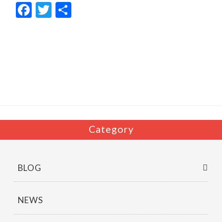
F
T
共
ac
w
有
e
itt
b
er
o
o
k
Category
BLOG
NEWS