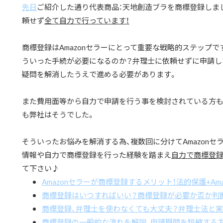
先日
ご紹介した通り代表商品：天地創造ブラを商標登録しま
頼せず
全て自力で行っています！
商標登録はAmazonセラーにとって重要な戦略的ステップ
ういった手続が必要になるのか？弁理士に依頼せずに申請し
疑問を解消したうえで進める必要があります。
また費用面等から自力で申請を行う事を検討されている方も
も弊社はそうでした。
そういったお悩みを解消する為、複数回に分けてAmazonセ
情報や自力で商標登録を行った経験を踏まえ
自力で商標登
て下さい♪
Amazonセラーが商標登録するメリット！法的保護+Am
商標登録はいつすればいい？商標登録が必要か否か判
商標登録、弁理士を使わなくても大丈夫？弁理士法と
商標登録の一般的な流れを解説、申請期間を短縮する