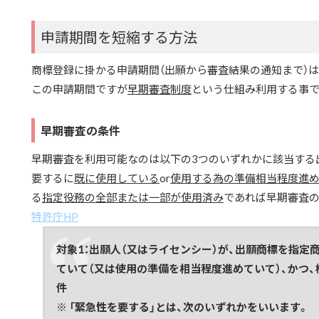
申請期間を短縮する方法
商標登録に掛かる申請期間（出願から審査結果の通知まで）は
この申請期間ですが
早期審査制度
という仕組み利用する事で
早期審査の条件
早期審査を利用可能なのは以下の3つのいずれかに該当する
要するに
既に使用している
or
使用する為の準備相当程度進
る
指定役務の全部または一部が使用済み
であれば早期審査の
特許庁HP
対象1：出願人（又はライセンシー）が、出願商標を指定
ていて（又は使用の準備を相当程度進めていて）、かつ
件
※ 「緊急性を要する」とは、次のいずれかをいいます。