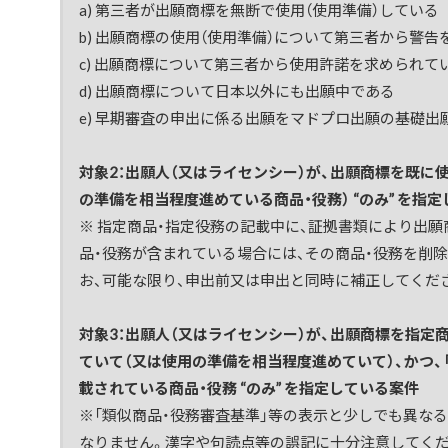
a) 第三者が出願商標を無断で使用（使用準備）している
b) 出願商標の使用（使用準備）について第三者から警告
c) 出願商標について第三者から使用許諾を求められて
d) 出願商標について日本以外にも出願中である
e) 早期審査の申出に係る出願をマドプロ出願の基礎出
対象2：出願人（又はライセンシー）が、出願商標を既に
の準備を相当程度進めている商品・役務） “のみ” を指
※ 指定商品・指定役務の記載中に、証拠書類により出
品・役務が含まれている場合には、その商品・役務を削
お、可能な限り、申出前又は申出と同時に補正してくだ
対象3：出願人（又はライセンシー）が、出願商標を指定
ていて（又は使用の準備を相当程度進めていて）、かつ、
載されている商品・役務 “のみ” を指定している案件
※「類似商品・役務審査基準」等の表示と少しでも異なる
なりません。漢字や句読点等の誤記に十分注意してくだ