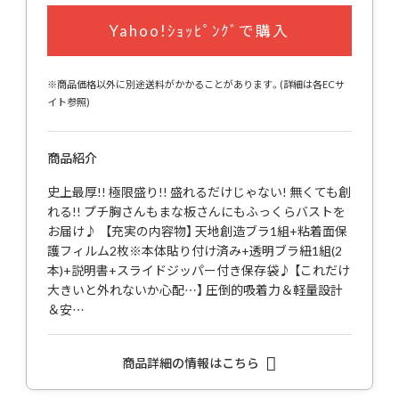
Yahoo!ｼｮｯﾋﾟﾝｸﾞで購入
※商品価格以外に別途送料がかかることがあります。(詳細は各ECサ
イト参照)
商品紹介
史上最厚!! 極限盛り!! 盛れるだけじゃない! 無くても創
れる!! プチ胸さんもまな板さんにもふっくらバストを
お届け♪ 【充実の内容物】 天地創造ブラ1組+粘着面保
護フィルム2枚※本体貼り付け済み+透明ブラ紐1組(2
本)+説明書+スライドジッパー付き保存袋♪ 【これだけ
大きいと外れないか心配…】 圧倒的吸着力＆軽量設計
＆安…
商品詳細の情報はこちら