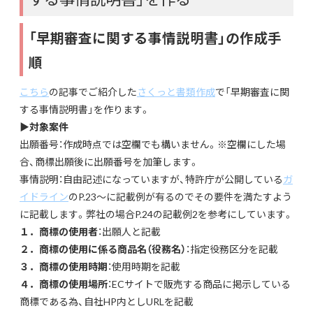
「早期審査に関する事情説明書」の作成手
順
こちら
の記事でご紹介した
さくっと書類作成
で「早期審査に関
する事情説明書」を作ります。
▶対象案件
出願番号：作成時点では空欄でも構いません。※空欄にした場
合、商標出願後に出願番号を加筆します。
事情説明：自由記述になっていますが、特許庁が公開している
ガ
イドライン
のP.23～に記載例が有るのでその要件を満たすよう
に記載します。弊社の場合P.24の記載例2を参考にしています。
１．商標の使用者
：出願人と記載
２．商標の使用に係る商品名（役務名）
：指定役務区分を記載
３．商標の使用時期
：使用時期を記載
４．商標の使用場所
：ECサイトで販売する商品に掲示している
商標である為、自社HP内としURLを記載