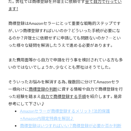
た。弊社では商標登録を弁理士に依頼せず
全て自力で行ってい
ます！
商標登録はAmazonセラーにとって重要な戦略的ステップです
が、いつ商標登録すればいいのか？どういった手続が必要にな
るのか？弁理士に依頼せずに申請しても問題ないのか？…とい
った様々な疑問を解消したうえで進める必要があります。
また費用面等から自力で申請を行う事を検討されている方も多
いのではないでしょうか、少なくとも弊社はそうでした。
そういったお悩みを解消する為、複数回に分けてAmazonセラ
ー様向けに
商標登録の判断
に資する情報や自力で商標登録を行
った経験を踏まえ
自力で商標登録する手順
を紹介します。是非
参考にして下さい♪
Amazonセラーが商標登録するメリット！法的保護
+Amazon内限定特典を解説♪
商標登録はいつすればいい？商標登録が必要か否か判断