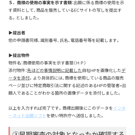
５．商標の使用の事実を示す書類
：出願に係る商標の使用を示
す資料として、商品を販売しているECサイトの写しを提出す
る。としました。
▶提出者
他の申請書同様、識別番号、氏名、電話番号等を記載します。
▶提出物件
物件名：商標使用の事実を示す書類（ＨＰ）
添付物件：
先ほどの事情説明に記載した
自社HPを画像化した
デ
ータを添付
。より具体的には、商標を使用している商品の販売
ページ並びに特定商取引法に関する記述のあるHPの管理者=出
願人であることがわかる箇所の画像データを添付しました。
以上を入力すれば完了です。商標出願後にこのデータを
インタ
ーネット出願ソフト
を使い特許庁へ送信しました。
③早期審査の対象となったか確認する