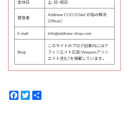
定休日
土・日・祝日
Addnew COO（Chief お悩み解決
管理者
Officer）
E-mail
info@addnew-shop.com
このサイトのブログ記事内にはア
Blog
フィリエイト広告（Amazonアソシ
エイト含む）を掲載しています。
F
T
共
ac
w
有
e
itt
b
er