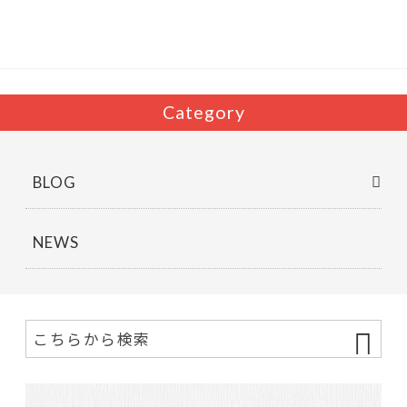
o
o
k
Category
BLOG
NEWS