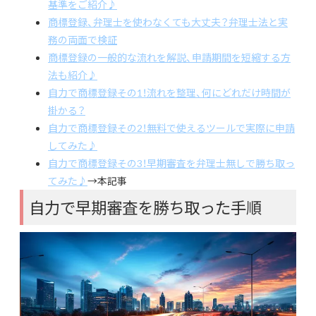
基準をご紹介♪
商標登録、弁理士を使わなくても大丈夫？弁理士法と実
務の両面で検証
商標登録の一般的な流れを解説、申請期間を短縮する方
法も紹介♪
自力で商標登録その1！流れを整理、何にどれだけ時間が
掛かる？
自力で商標登録その2！無料で使えるツールで実際に申請
してみた♪
自力で商標登録その3！早期審査を弁理士無しで勝ち取っ
てみた♪
→本記事
自力で早期審査を勝ち取った手順