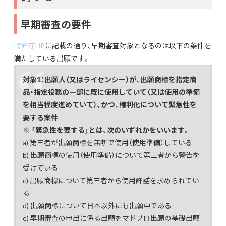
早期審査の要件
特許庁HP
に記載の通り、早期審査対象となるのは以下の条件を
満たしている出願です。
対象1：出願人（又はライセンシー）が、出願商標を指定商
品・指定役務の一部に既に使用していて（又は使用の準備
を相当程度進めていて）、かつ、権利化について緊急性を
要する案件
※ 「緊急性を要する」とは、次のいずれかをいいます。
a) 第三者が出願商標を無断で使用（使用準備）している
b) 出願商標の使用（使用準備）について第三者から警告を
受けている
c) 出願商標について第三者から使用許諾を求められてい
る
d) 出願商標について日本以外にも出願中である
e) 早期審査の申出に係る出願をマドプロ出願の基礎出願