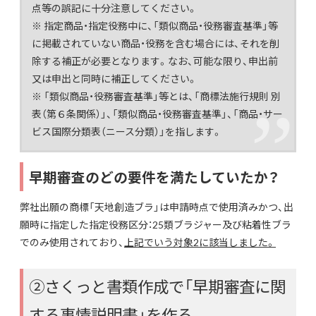
点等の誤記に十分注意してください。
※ 指定商品・指定役務中に、「類似商品・役務審査基準」等
に掲載されていない商品・役務を含む場合には、それを削
除する補正が必要となります。なお、可能な限り、申出前
又は申出と同時に補正してください。
※ 「類似商品・役務審査基準」等とは、「商標法施行規則 別
表（第６条関係）」、「類似商品・役務審査基準」、「商品・サー
ビス国際分類表（ニース分類）」を指します。
早期審査のどの要件を満たしていたか？
弊社出願の商標「天地創造ブラ」は申請時点で使用済みかつ、出
願時に指定した指定役務区分：25類ブラジャー及び粘着性ブラ
でのみ使用されており、
上記でいう対象2に該当しました。
②さくっと書類作成で「早期審査に関
する事情説明書」を作る