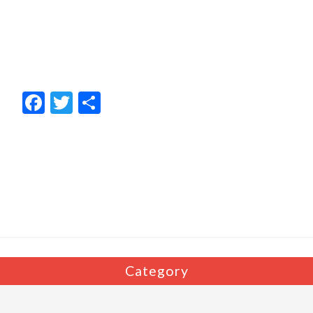
F
T
共
ac
w
有
e
itt
b
er
o
o
k
Category