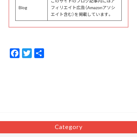
このサイトのブログ記事内にはア
Blog
フィリエイト広告（Amazonアソシ
エイト含む）を掲載しています。
F
T
共
ac
w
有
e
itt
b
er
o
o
k
Category