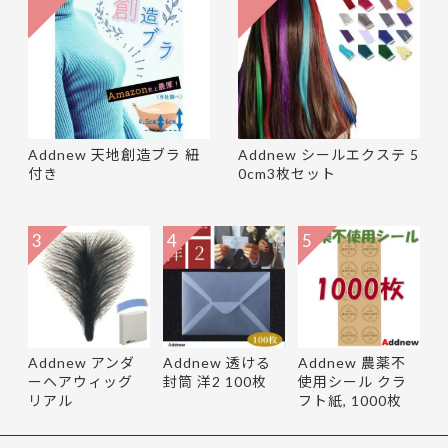
Addnew 天地創造ブラ 紐
Addnew シールエクステ 5
付き
0cm3枚セット
3
4
5
Addnew アンダ
Addnew 透ける
Addnew 農薬不
ーヘアウィッグ
封筒 洋2 100枚
使用シール クラ
リアル
フト紙, 1000枚