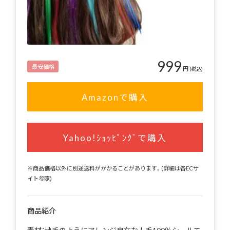
999
最安価格
円
(税込)
Amazonで購入
Yahoo!ｼｮｯﾋﾟﾝｸﾞで購入
※商品価格以外に別途送料がかかることがあります。(詳細は各ECサ
イト参照)
商品紹介