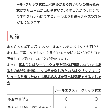
ール・クリップ式に比べ厚みがある丸い形状の編み込み
式はボリュームが出しやすい
為、その目的かつサロンで
の施術を行う前提ですとシールよりも編み込み式の方が
安価になります
結論
まとめると以下の通りで、シールエクステのメリットが目立ち
ますね。丁寧にケアしないと剥がれる点を除けばどの切り口で
評価しても優れていることが分かります。
よって、
基本的にはシールエクステを選べば間違いなし！ではあ
るものの特に安価にエクステを楽しみたい方はクリップ式、ボ
リュームを出したい方は編み込み式を選べば満足できるでしょ
う
シールエクステ
クリップ式エクス
取付の簡単さ
〇
〇
取り付け部分の違和感のなさ
◎
×