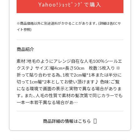
Yahoo!ｼｮｯﾋﾟﾝｸﾞで購入
※商品価格以外に別途送料がかかることがあります。(詳細は各ECサ
イト参照)
商品紹介
素材：地毛のようにアレンジ自在な人毛100％シールエ
クステ♪ サイズ：幅4cm×長さ50cm 枚数：5枚入り ※
折って貼り合わせる為、1枚で2cm幅*1本または半分に
切って1cm幅*2本としてお使い頂けます♪ 色味：ご覧
になる環境で画面の表示と実物で異なる場合がありま
す。また、人毛の性質で素材の髪次第で同じカラーでも
一本一本若干異なる場合があ…
商品詳細の情報はこちら