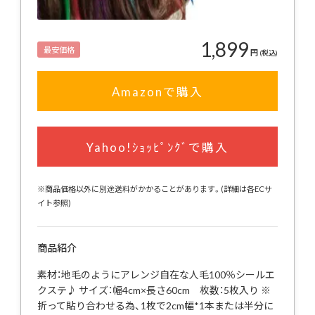
1,899
最安価格
円
(税込)
Amazonで購入
Yahoo!ｼｮｯﾋﾟﾝｸﾞで購入
※商品価格以外に別途送料がかかることがあります。(詳細は各ECサ
イト参照)
商品紹介
素材：地毛のようにアレンジ自在な人毛100％シールエ
クステ♪ サイズ：幅4cm×長さ60cm 枚数：5枚入り ※
折って貼り合わせる為、1枚で2cm幅*1本または半分に