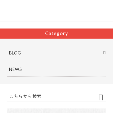
o
o
k
Category
BLOG
NEWS