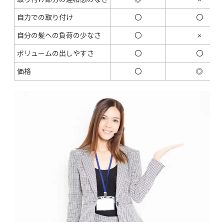
自力での取り付け
〇
〇
自分の髪への負荷の少なさ
〇
×
ボリュームの出しやすさ
〇
〇
価格
〇
◎