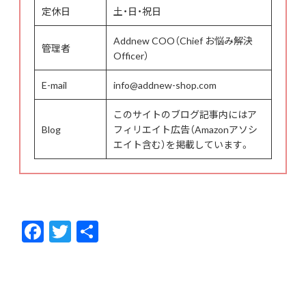
定休日
土・日・祝日
Addnew COO（Chief お悩み解決
管理者
Officer）
E-mail
info@addnew-shop.com
このサイトのブログ記事内にはア
Blog
フィリエイト広告（Amazonアソシ
エイト含む）を掲載しています。
F
T
共
ac
w
有
e
itt
b
er