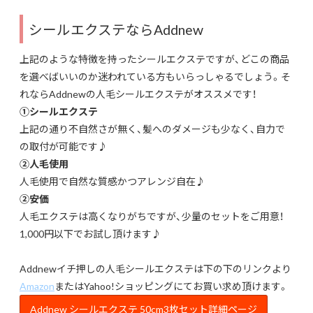
シールエクステならAddnew
上記のような特徴を持ったシールエクステですが、どこの商品
を選べばいいのか迷われている方もいらっしゃるでしょう。そ
れならAddnewの人毛シールエクステがオススメです！
①
シールエクステ
上記の通り不自然さが無く、髪へのダメージも少なく、自力で
の取付が可能です♪
②
人毛使用
人毛使用で自然な質感かつアレンジ自在♪
②安価
人毛エクステは高くなりがちですが、少量のセットをご用意！
1,000円以下でお試し頂けます♪
Addnewイチ押しの人毛シールエクステは下の下のリンクより
Amazon
または
Yahoo!ショッピング
にてお買い求め頂けます。
Addnew シールエクステ 50cm3枚セット詳細ページ