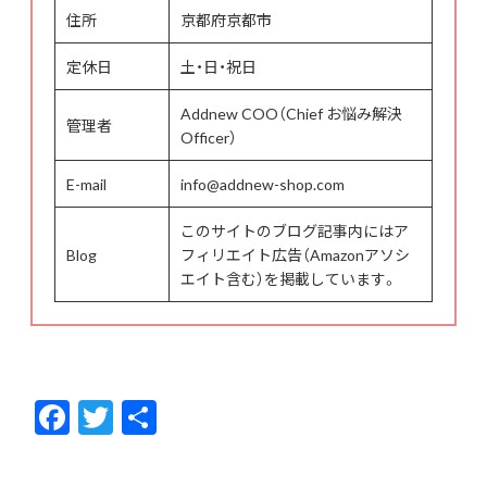
住所
京都府京都市
定休日
土・日・祝日
Addnew COO（Chief お悩み解決
管理者
Officer）
E-mail
info@addnew-shop.com
このサイトのブログ記事内にはア
Blog
フィリエイト広告（Amazonアソシ
エイト含む）を掲載しています。
F
T
共
ac
w
有
e
itt