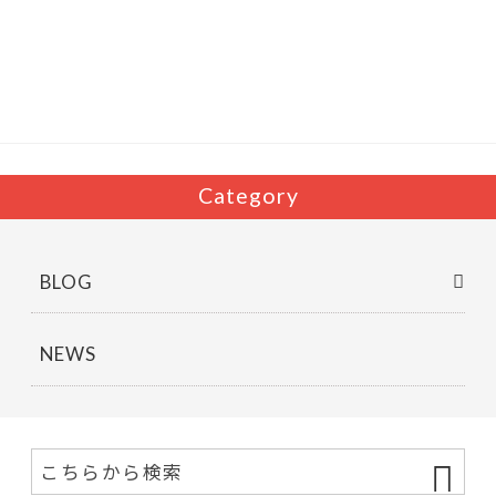
b
er
o
o
k
Category
BLOG
NEWS